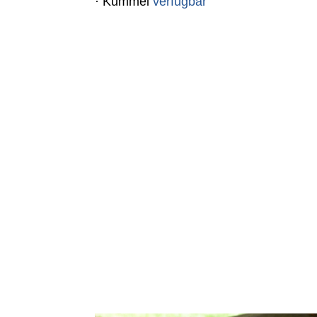
· Kümmel
verfügbar